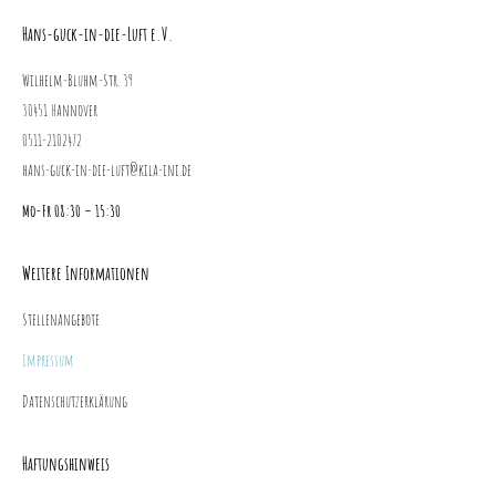
Hans-guck-in-die-Luft e.V.
Wilhelm-Bluhm-Str. 39
30451 Hannover
0511-2102472
hans-guck-in-die-luft@kila-ini.de
Mo-Fr 08:30 – 15:30
Weitere Informationen
Stellenangebote
Impressum
Datenschutzerklärung
Haftungshinweis