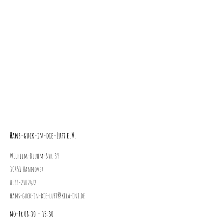
Hans-guck-in-die-Luft e.V.
Wilhelm-Bluhm-Str. 39
30451 Hannover
0511-2102472
hans-guck-in-die-luft@kila-ini.de
Mo-Fr 08:30 – 15:30